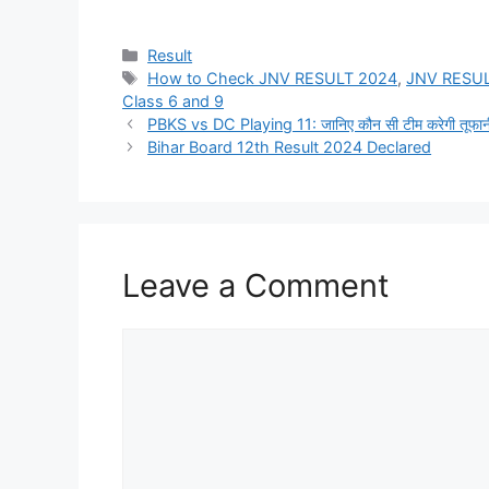
Categories
Result
Tags
How to Check JNV RESULT 2024
,
JNV RESU
Class 6 and 9
PBKS vs DC Playing 11: जानिए कौन सी टीम करेगी तूफानी
Bihar Board 12th Result 2024 Declared
Leave a Comment
Comment