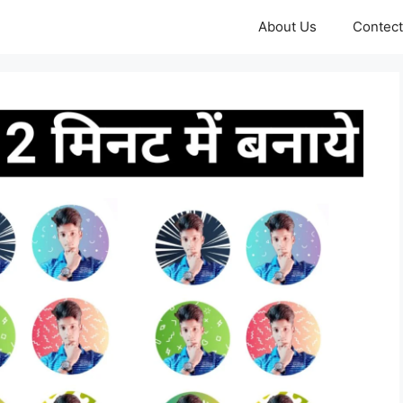
About Us
Contect