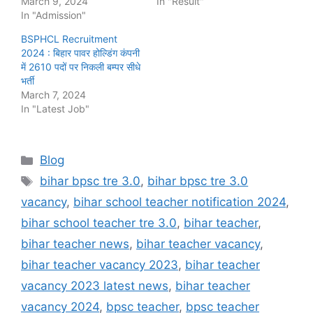
March 9, 2024
In "Result"
In "Admission"
BSPHCL Recruitment
2024 : बिहार पावर होल्डिंग कंपनी
में 2610 पदों पर निकली बम्पर सीधे
भर्ती
March 7, 2024
In "Latest Job"
Categories
Blog
Tags
bihar bpsc tre 3.0
,
bihar bpsc tre 3.0
vacancy
,
bihar school teacher notification 2024
,
bihar school teacher tre 3.0
,
bihar teacher
,
bihar teacher news
,
bihar teacher vacancy
,
bihar teacher vacancy 2023
,
bihar teacher
vacancy 2023 latest news
,
bihar teacher
vacancy 2024
,
bpsc teacher
,
bpsc teacher