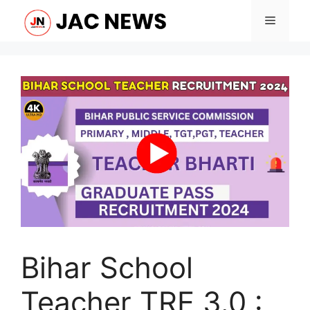
Skip
Menu
to
content
Bihar School
Teacher TRE 3.0 :