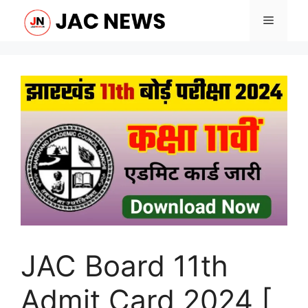
Skip
Menu
to
content
JAC Board 11th
Admit Card 2024 [